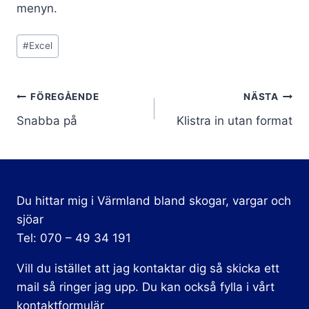
menyn.
Post
#
Excel
Tags:
Inläggsnavigering
FÖREGÅENDE
NÄSTA
Snabba på
Klistra in utan format
Du hittar mig i Värmland bland skogar, vargar och
sjöar
Tel: 070 – 49 34 191
Vill du istället att jag kontaktar dig så skicka ett
mail så ringer jag upp. Du kan också fylla i vårt
kontaktformulär