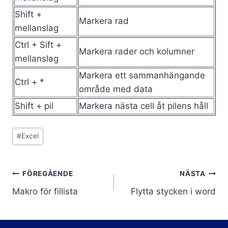
Shift +
Markera rad
mellanslag
Ctrl + Sift +
Markera rader och kolumner
mellanslag
Markera ett sammanhängande
Ctrl + *
område med data
Shift + pil
Markera nästa cell åt pilens håll
Post
#
Excel
Tags:
Inläggsnavigering
FÖREGÅENDE
NÄSTA
Makro för fillista
Flytta stycken i word