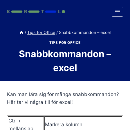
Skip
to
content
/
Tips för Office
/
Snabbkommandon – excel
TIPS FÖR OFFICE
Snabbkommandon –
excel
Kan man lära sig för många snabbkommandon?
Här tar vi några till för excel!
Ctrl +
Markera kolumn
mellanslag