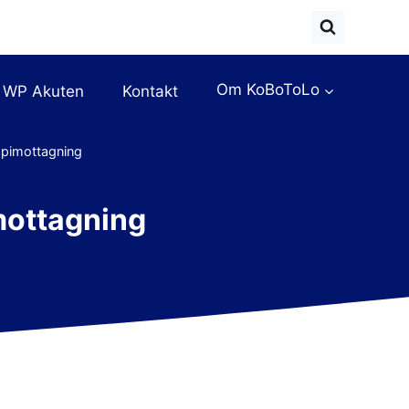
Om KoBoToLo
WP Akuten
Kontakt
apimottagning
mottagning