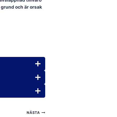
avslappnad tillvaro
l grund och är orsak
NÄSTA