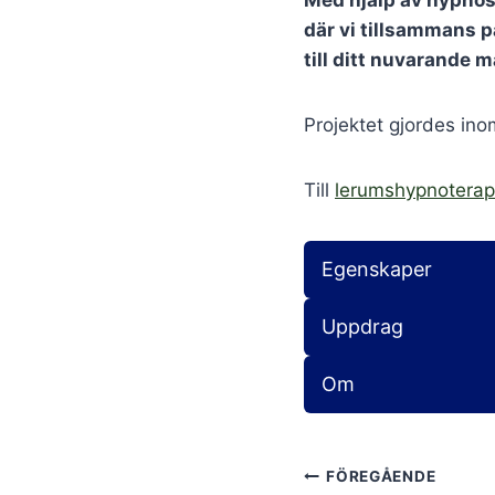
Med hjälp av hypnos,
där vi tillsammans på
till ditt nuvarande 
Projektet gjordes in
Till
lerumshypnoterap
Egenskaper
Uppdrag
Om
Inläggsnavig
FÖREGÅENDE