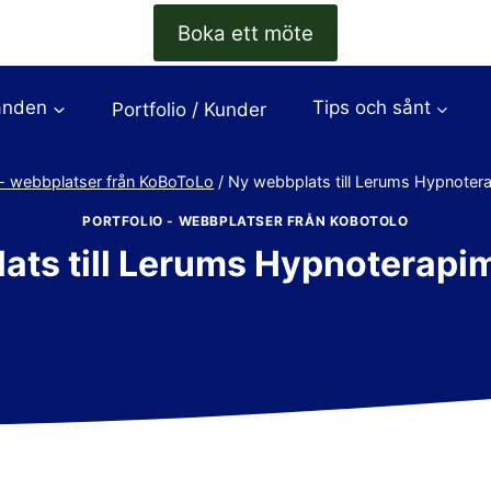
Boka ett möte
anden
Tips och sånt
Portfolio / Kunder
 - webbplatser från KoBoToLo
/
Ny webbplats till Lerums Hypnoter
PORTFOLIO - WEBBPLATSER FRÅN KOBOTOLO
ats till Lerums Hypnoterapi