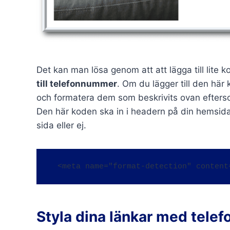
Det kan man lösa genom att att lägga till lite 
till telefonnummer
. Om du lägger till den hä
och formatera dem som beskrivits ovan efters
Den här koden ska in i headern på din hemsid
sida eller ej.
  <meta name="format-detection" conten
Styla dina länkar med tel