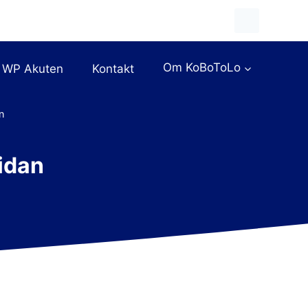
Om KoBoToLo
WP Akuten
Kontakt
n
idan