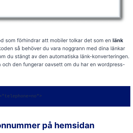
kod som förhindrar att mobiler tolkar det som en
länk
r koden så behöver du vara noggrann med dina länkar
om du stängt av den automatiska länk-konverteringen.
a och den fungerar oavsett om du har en wordpress-
t="telephone=no">
efonnummer på hemsidan