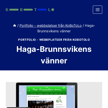
Skip
to
content
/
Portfolio - webbplatser från KoBoToLo
/
Haga-
Brunnsvikens vänner
PORTFOLIO - WEBBPLATSER FRÅN KOBOTOLO
Haga-Brunnsvikens
vänner