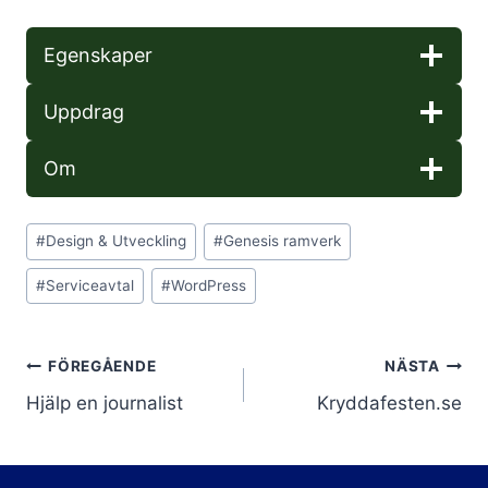
Egenskaper
Uppdrag
Om
Post
#
Design & Utveckling
#
Genesis ramverk
Tags:
#
Serviceavtal
#
WordPress
Inläggsnavigering
FÖREGÅENDE
NÄSTA
Hjälp en journalist
Kryddafesten.se