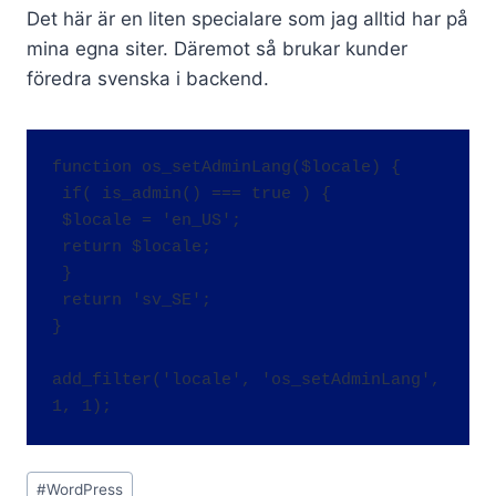
Det här är en liten specialare som jag alltid har på
mina egna siter. Däremot så brukar kunder
föredra svenska i backend.
function os_setAdminLang($locale) {

 if( is_admin() === true ) {

 $locale = 'en_US';

 return $locale;

 }

 return 'sv_SE';

}

add_filter('locale', 'os_setAdminLang', 
Post
#
WordPress